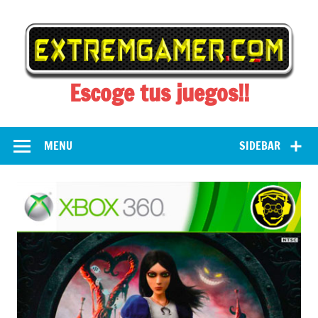
Skip
to
content
Escoge tus juegos!!
MENU
SIDEBAR