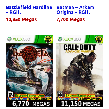
Battlefield Hardline
Batman – Arkam
– RGH.
Origins – RGH.
10,850
Megas
7,700
Megas