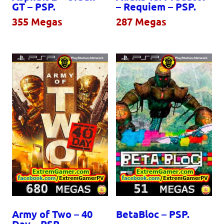
GT – PSP.
– Requiem – PSP.
355
Megas
287
Megas
Army of Two – 40
BetaBloc – PSP.
Day – PSP.