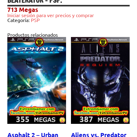
BEATERATOR – PSP.
713
Megas
Iniciar sesión para ver precios y comprar
Categoría:
PSP
Productos relacionados
Asphalt 2 – Urban
Aliens vs. Predator