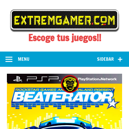
Skip
to
content
Escoge tus juegos!!
MENU
SIDEBAR