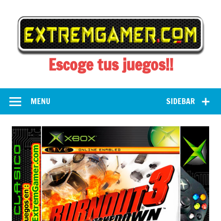
Skip
to
content
Escoge tus juegos!!
MENU
SIDEBAR