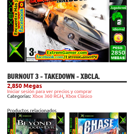
BURNOUT 3 – TAKEDOWN – XBCLA.
2,850
Megas
Iniciar sesión para ver precios y comprar
Categorías:
Xbox 360 RGH
,
Xbox Clásico
Productos relacionados