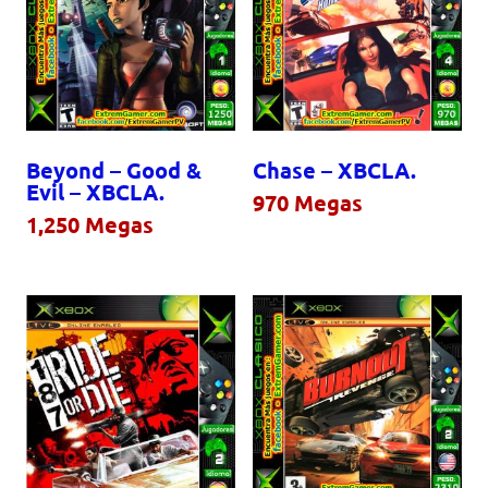
Beyond – Good &
Chase – XBCLA.
Evil – XBCLA.
970
Megas
1,250
Megas