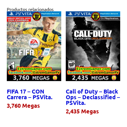
Productos relacionados
FIFA 17 – CON
Call of Duty – Black
Carrera – PSVita.
Ops – Declassified –
PSVita.
3,760
Megas
2,435
Megas