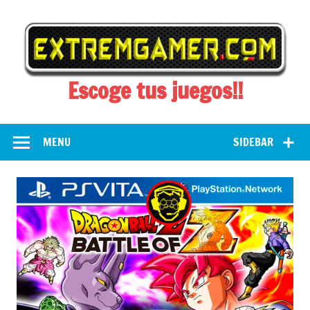
Skip
to
content
Escoge tus juegos!!
MENU
SIDEBAR