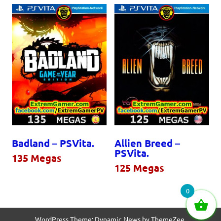
Badland – PSVita.
Allien Breed –
PSVita.
135
Megas
125
Megas
0
WordPress Theme: Dynamic News by ThemeZee.