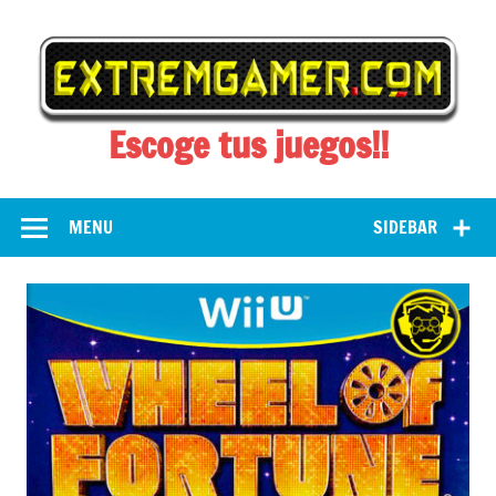
Skip
to
content
Escoge tus juegos!!
MENU
SIDEBAR